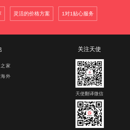
荐
灵活的价格方案
1对1贴心服务
他
关注天使
译之家
使海外
天使翻译微信