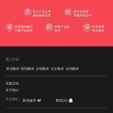
质
效
至少八道工序
同行业同等
确保服务品质
质量高效交付
省
赔
保
按需规划解决
质量不达标
终身免费
方案节省成本
赔偿
售后服务
热门产品
英语翻译
陪同翻译
证明翻译
论文翻译
合同翻译
优惠活动
关于我们
关注我们：
新浪微博
腾讯QQ