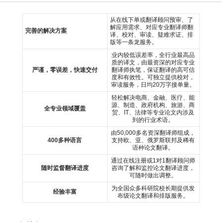
从在线下单或翻译顾问预审、了
解应用需求、对应专业翻译师翻
完善的解决方案
译、校对、审读、疑难求证、排
版等一条龙服务。
业内较低误差率，全行业最高品
质的译文，由最资深的对应专业
严谨，零误差，快速交付
翻译师执笔，保证翻译的高可信
度和有效性。可独立提供校对，
审读服务，日均20万字接单量。
轻松解决电商、金融、医疗、能
源、制造、政府机构、旅游、商
全专业领域覆盖
贸、IT、法律等专业论文内涉及
到的行业术语。
由50,000多名资深翻译师组成，
400多种语言
支持欧、亚、俄罗斯联邦及稀有
语种论文翻译。
通过在线注册或1对1翻译顾问师
随时监督翻译进度
咨询了解和监控论文翻译进度，
可随时做出调整。
为全国众多科研院校长期提供发
经验丰富
布级论文翻译和排版服务。