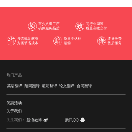
质
至少八道工序
效
同行业同等
确保服务品质
质量高效交付
省
按需规划解决
赔
质量不达标
保
终身免费
方案节省成本
赔偿
售后服务
热门产品
英语翻译
陪同翻译
证明翻译
论文翻译
合同翻译
优惠活动
关于我们
关注我们：
新浪微博
腾讯QQ