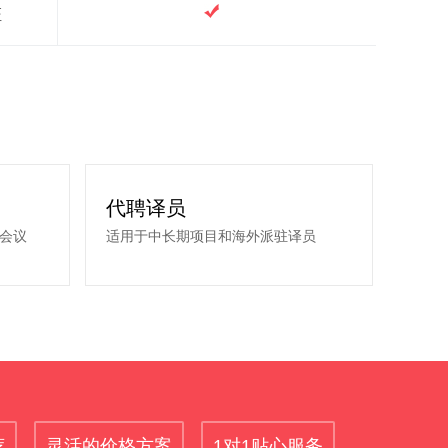
证
代聘译员
会议
适用于中长期项目和海外派驻译员
荐
灵活的价格方案
1对1贴心服务