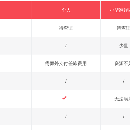
个人
小型翻译
待查证
待查
/
少量
需额外支付差旅费用
资源不
/
/
无法满
/
/