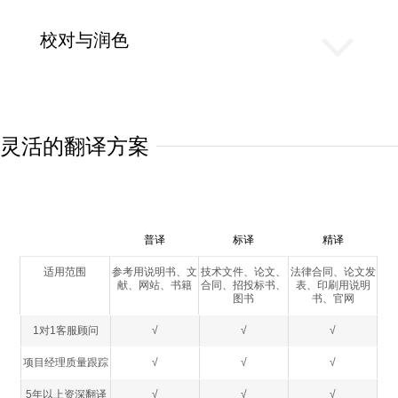
校对与润色
灵活的翻译方案
普译
标译
精译
适用范围
参考用说明书、文
技术文件、论文、
法律合同、论文发
献、网站、书籍
合同、招投标书、
表、印刷用说明
图书
书、官网
1对1客服顾问
√
√
√
项目经理质量跟踪
√
√
√
5年以上资深翻译
√
√
√