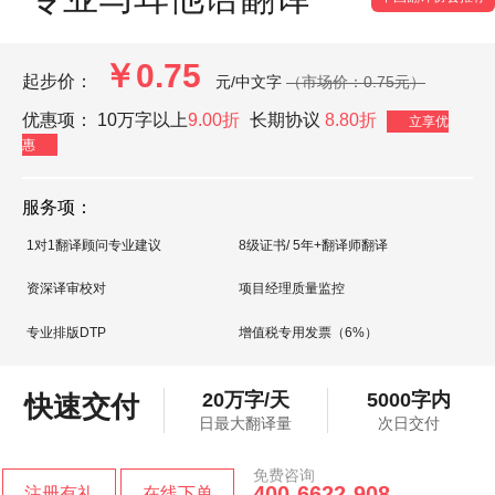
￥0.75
起步价：
元/中文字
（市场价：0.75元）
优惠项：
10万字以上
9.00折
长期协议
8.80折
立享优
惠
服务项：
1对1翻译顾问专业建议
8级证书/ 5年+翻译师翻译
资深译审校对
项目经理质量监控
专业排版DTP
增值税专用发票（6%）
20万字/天
5000字内
快速交付
日最大翻译量
次日交付
免费咨询
400-6622-908
注册有礼
在线下单