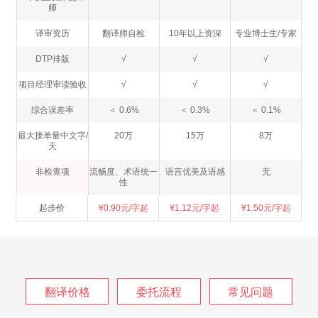
师
译审资历
翻译师自检
10年以上资深
专业博士生/专家
DTP排版
√
√
√
项目经理审读验收
√
√
√
综合误差率
＜ 0.6%
＜ 0.3%
＜ 0.1%
最大接单量中文字/
20万
15万
8万
天
非检查项
流畅度、术语统一
语言优美及语感
无
性
起步价
¥0.90元/字起
¥1.12元/字起
¥1.50元/字起
翻译价格
委托流程
常见问题