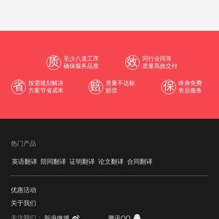
质
至少八道工序
效
同行业同等
确保服务品质
质量高效交付
省
按需规划解决
赔
质量不达标
保
终身免费
方案节省成本
赔偿
售后服务
热门产品
英语翻译
陪同翻译
证明翻译
论文翻译
合同翻译
优惠活动
关于我们
关注我们：
新浪微博
腾讯QQ