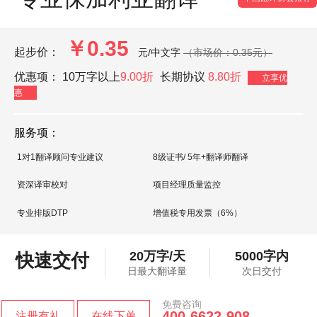
￥0.35
起步价：
元/中文字
（市场价：0.35元）
优惠项：
10万字以上
9.00折
长期协议
8.80折
立享优
惠
服务项：
1对1翻译顾问专业建议
8级证书/ 5年+翻译师翻译
资深译审校对
项目经理质量监控
专业排版DTP
增值税专用发票（6%）
20万字/天
5000字内
快速交付
日最大翻译量
次日交付
免费咨询
400-6622-908
注册有礼
在线下单