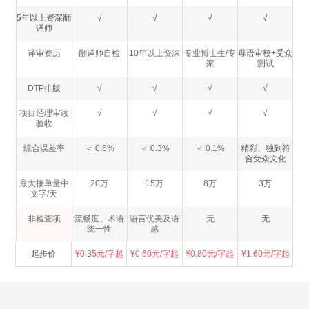
5年以上资深翻
√
√
√
√
译师
译审资历
翻译师自检
10年以上资深
专业博士生/专
母语审校+受众
家
测试
DTP排版
√
√
√
√
项目经理审读
√
√
√
√
验收
综合误差率
＜ 0.6%
＜ 0.3%
＜ 0.1%
精彩、独到符
合受众文化
最大接单量中
20万
15万
8万
3万
文字/天
非检查项
流畅度、术语
语言优美及语
无
无
统一性
感
起步价
¥0.35元/字起
¥0.60元/字起
¥0.80元/字起
¥1.60元/字起