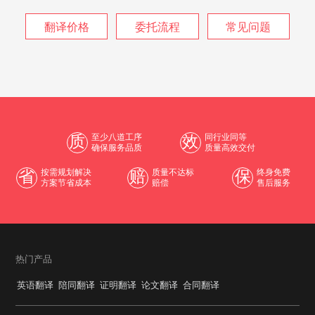
翻译价格
委托流程
常见问题
质
至少八道工序
效
同行业同等
确保服务品质
质量高效交付
省
按需规划解决
赔
质量不达标
保
终身免费
方案节省成本
赔偿
售后服务
热门产品
英语翻译
陪同翻译
证明翻译
论文翻译
合同翻译