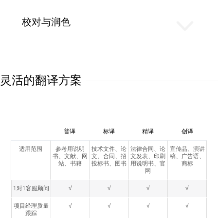
校对与润色
灵活的翻译方案
普译
标译
精译
创译
适用范围
参考用说明
技术文件、论
法律合同、论
宣传品、演讲
书、文献、网
文、合同、招
文发表、印刷
稿、广告语、
站、书籍
投标书、图书
用说明书、官
商标
网
1对1客服顾问
√
√
√
√
项目经理质量
√
√
√
√
跟踪