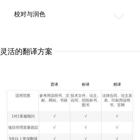
校对与润色
灵活的翻译方案
普译
标译
精译
适用范围
参考用说明书、文
技术文件、论文、
法律合同、论文发
献、网站、书籍
合同、招投标书、
表、印刷用说明
图书
书、官网
1对1客服顾问
√
√
√
项目经理质量跟踪
√
√
√
5年以上资深翻译
√
√
√