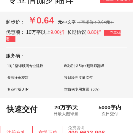
￥0.64
起步价：
元/中文字
（市场价：0.64元）
优惠项：
10万字以上
9.00折
长期协议
8.80折
立享优
惠
服务项：
1对1翻译顾问专业建议
8级证书/ 5年+翻译师翻译
资深译审校对
项目经理质量监控
专业排版DTP
增值税专用发票（6%）
20万字/天
5000字内
快速交付
日最大翻译量
次日交付
免费咨询
400-6622-908
注册有礼
在线下单