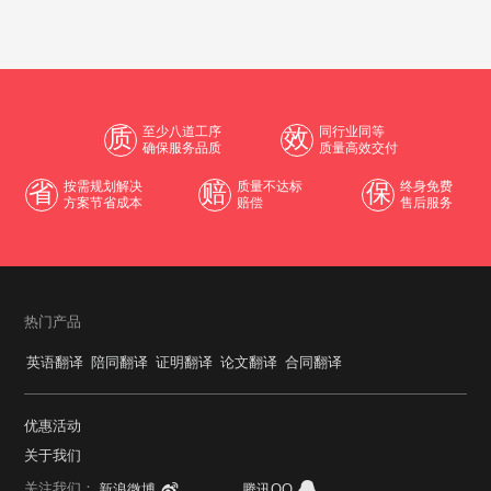
质
至少八道工序
效
同行业同等
确保服务品质
质量高效交付
省
按需规划解决
赔
质量不达标
保
终身免费
方案节省成本
赔偿
售后服务
热门产品
英语翻译
陪同翻译
证明翻译
论文翻译
合同翻译
优惠活动
关于我们
关注我们：
新浪微博
腾讯QQ