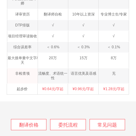
师
译审资历
翻译师自检
10年以上资深
专业博士生/专家
DTP排版
√
√
√
项目经理审读验收
√
√
√
综合误差率
＜ 0.6%
＜ 0.3%
＜ 0.1%
最大接单量中文字/
20万
15万
8万
天
非检查项
流畅度、术语统一
语言优美及语感
无
性
起步价
¥0.64元/字起
¥0.96元/字起
¥1.28元/字起
翻译价格
委托流程
常见问题