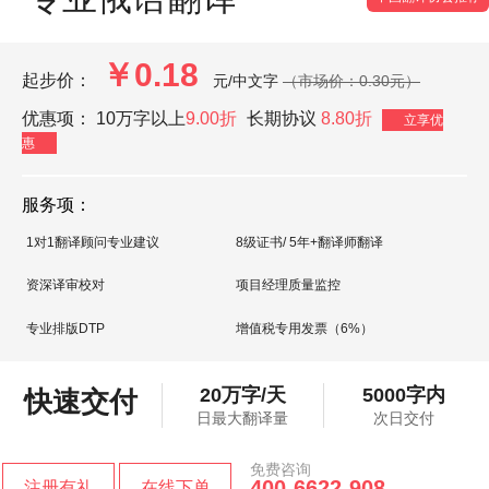
￥0.18
起步价：
元/中文字
（市场价：0.30元）
优惠项：
10万字以上
9.00折
长期协议
8.80折
立享优
惠
服务项：
1对1翻译顾问专业建议
8级证书/ 5年+翻译师翻译
资深译审校对
项目经理质量监控
专业排版DTP
增值税专用发票（6%）
20万字/天
5000字内
快速交付
日最大翻译量
次日交付
免费咨询
400-6622-908
注册有礼
在线下单