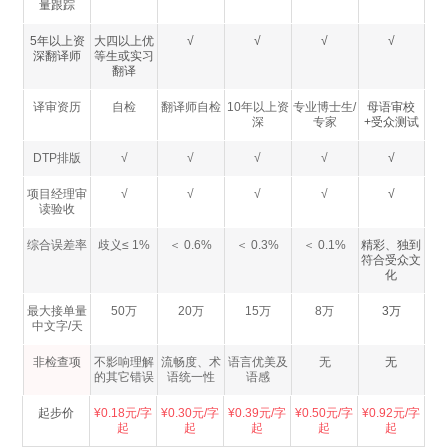
量跟踪
5年以上资
大四以上优
√
√
√
√
深翻译师
等生或实习
翻译
译审资历
自检
翻译师自检
10年以上资
专业博士生/
母语审校
深
专家
+受众测试
DTP排版
√
√
√
√
√
项目经理审
√
√
√
√
√
读验收
综合误差率
歧义≤ 1%
＜ 0.6%
＜ 0.3%
＜ 0.1%
精彩、独到
符合受众文
化
最大接单量
50万
20万
15万
8万
3万
中文字/天
非检查项
不影响理解
流畅度、术
语言优美及
无
无
的其它错误
语统一性
语感
起步价
¥0.18元/字
¥0.30元/字
¥0.39元/字
¥0.50元/字
¥0.92元/字
起
起
起
起
起