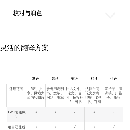
校对与润色
灵活的翻译方案
通译
普译
标译
精译
创译
适用范围
书籍、文
参考用说明
技术文件、
法律合同、
宣传品、演
章、网站大
书、文献、
论文、合
论文发表、
讲稿、广告
致内容阅读
网站、书籍
同、招投标
印刷用说明
语、商标
书、图书
书、官网
1对1客服顾
√
√
√
√
√
问
项目经理质
√
√
√
√
√