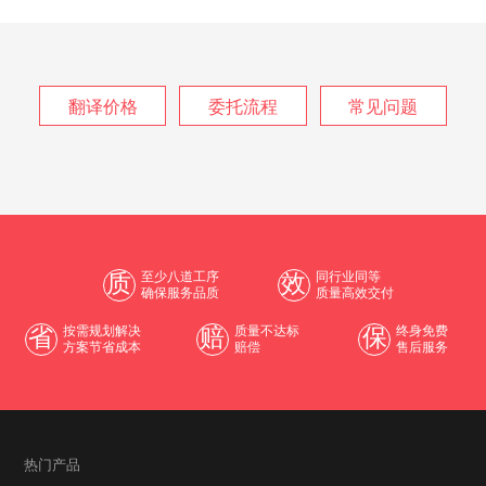
翻译价格
委托流程
常见问题
质
至少八道工序
效
同行业同等
确保服务品质
质量高效交付
省
按需规划解决
赔
质量不达标
保
终身免费
方案节省成本
赔偿
售后服务
热门产品