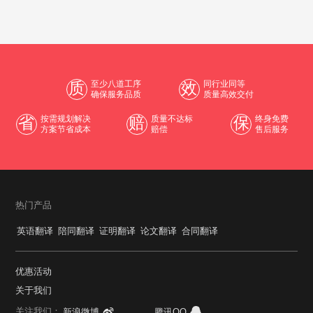
质
至少八道工序
效
同行业同等
确保服务品质
质量高效交付
省
按需规划解决
赔
质量不达标
保
终身免费
方案节省成本
赔偿
售后服务
热门产品
英语翻译
陪同翻译
证明翻译
论文翻译
合同翻译
优惠活动
关于我们
关注我们：
新浪微博
腾讯QQ