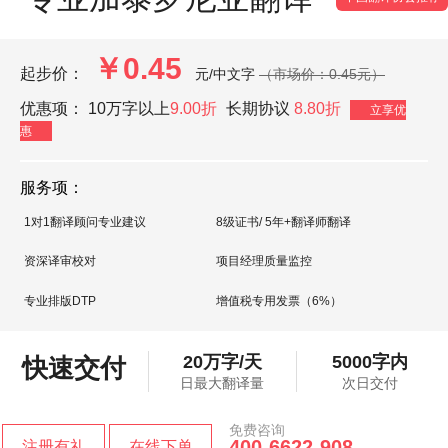
￥0.45
起步价：
元/中文字
（市场价：0.45元）
优惠项：
10万字以上
9.00折
长期协议
8.80折
立享优
惠
服务项：
1对1翻译顾问专业建议
8级证书/ 5年+翻译师翻译
资深译审校对
项目经理质量监控
专业排版DTP
增值税专用发票（6%）
20万字/天
5000字内
快速交付
日最大翻译量
次日交付
免费咨询
400-6622-908
注册有礼
在线下单