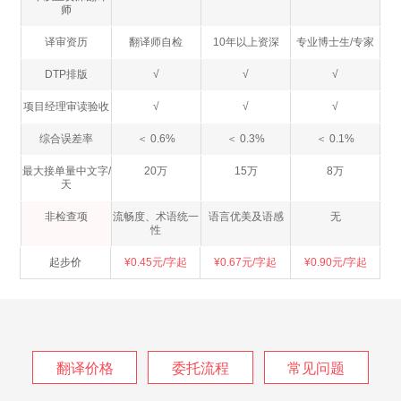
师
译审资历
翻译师自检
10年以上资深
专业博士生/专家
DTP排版
√
√
√
项目经理审读验收
√
√
√
综合误差率
＜ 0.6%
＜ 0.3%
＜ 0.1%
最大接单量中文字/
20万
15万
8万
天
非检查项
流畅度、术语统一
语言优美及语感
无
性
起步价
¥0.45元/字起
¥0.67元/字起
¥0.90元/字起
翻译价格
委托流程
常见问题