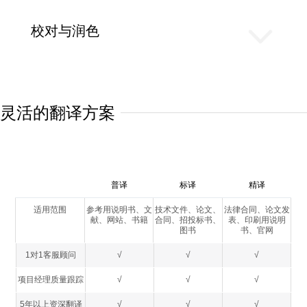
校对与润色
灵活的翻译方案
普译
标译
精译
适用范围
参考用说明书、文
技术文件、论文、
法律合同、论文发
献、网站、书籍
合同、招投标书、
表、印刷用说明
图书
书、官网
1对1客服顾问
√
√
√
项目经理质量跟踪
√
√
√
5年以上资深翻译
√
√
√