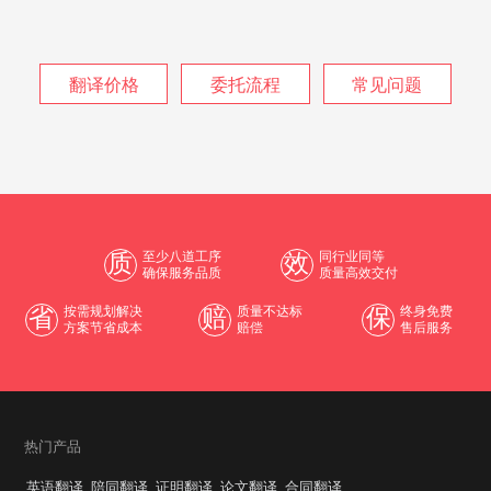
翻译价格
委托流程
常见问题
质
至少八道工序
效
同行业同等
确保服务品质
质量高效交付
省
按需规划解决
赔
质量不达标
保
终身免费
方案节省成本
赔偿
售后服务
热门产品
英语翻译
陪同翻译
证明翻译
论文翻译
合同翻译