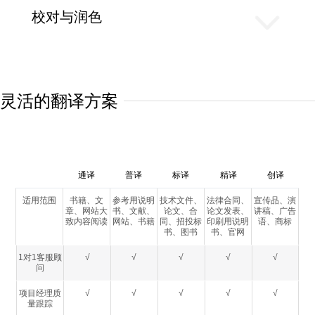
校对与润色
灵活的翻译方案
通译
普译
标译
精译
创译
适用范围
书籍、文
参考用说明
技术文件、
法律合同、
宣传品、演
章、网站大
书、文献、
论文、合
论文发表、
讲稿、广告
致内容阅读
网站、书籍
同、招投标
印刷用说明
语、商标
书、图书
书、官网
1对1客服顾
√
√
√
√
√
问
项目经理质
√
√
√
√
√
量跟踪