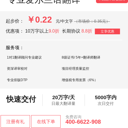
￥0.22
起步价：
元/中文字
（市场价：0.35元）
优惠项：
10万字以上
9.0折
长期协议
8.8折
立享优惠
服务项：
1对1翻译顾问专业建议
8级证书/ 5年+翻译师翻译
资深译审校对
项目经理质量监控
专业排版DTP
增值税专用发票（6%）
20万字/天
5000字内
快速交付
日最大翻译量
次日交付
免费咨询
400-6622-908
注册有礼
在线下单