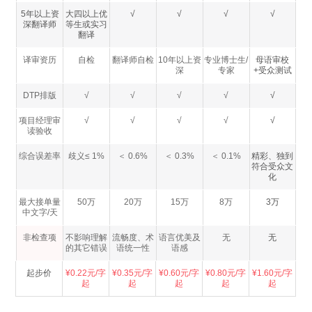
5年以上资
大四以上优
√
√
√
√
深翻译师
等生或实习
翻译
译审资历
自检
翻译师自检
10年以上资
专业博士生/
母语审校
深
专家
+受众测试
DTP排版
√
√
√
√
√
项目经理审
√
√
√
√
√
读验收
综合误差率
歧义≤ 1%
＜ 0.6%
＜ 0.3%
＜ 0.1%
精彩、独到
符合受众文
化
最大接单量
50万
20万
15万
8万
3万
中文字/天
非检查项
不影响理解
流畅度、术
语言优美及
无
无
的其它错误
语统一性
语感
起步价
¥0.22元/字
¥0.35元/字
¥0.60元/字
¥0.80元/字
¥1.60元/字
起
起
起
起
起