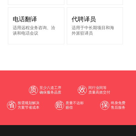
电话翻译
代聘译员
适用远程业务咨询、洽
适用于中长期项目和海
谈和电话会议
外派驻译员
质
至少八道工序
效
同行业同等
确保服务品质
质量高效交付
省
按需规划解决
赔
质量不达标
保
终身免费
方案节省成本
赔偿
售后服务