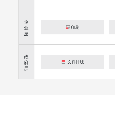
企
印刷
业
层
政
文件排版
府
层