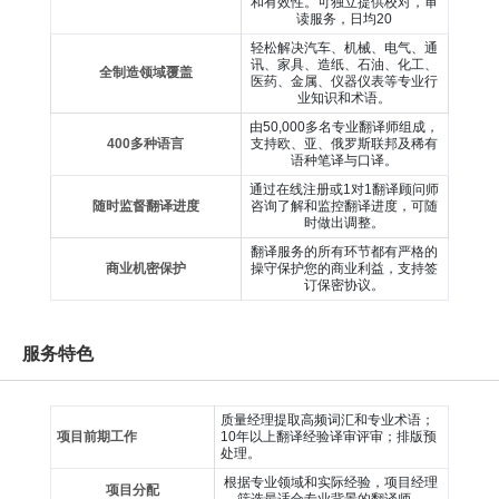
和有效性。可独立提供校对，审
读服务，日均20
轻松解决汽车、机械、电气、通
讯、家具、造纸、石油、化工、
全制造领域覆盖
医药、金属、仪器仪表等专业行
业知识和术语。
由50,000多名专业翻译师组成，
400多种语言
支持欧、亚、俄罗斯联邦及稀有
语种笔译与口译。
通过在线注册或1对1翻译顾问师
随时监督翻译进度
咨询了解和监控翻译进度，可随
时做出调整。
翻译服务的所有环节都有严格的
商业机密保护
操守保护您的商业利益，支持签
订保密协议。
服务特色
质量经理提取高频词汇和专业术语；
项目前期工作
10年以上翻译经验译审评审；排版预
处理。
根据专业领域和实际经验，项目经理
项目分配
筛选最适合专业背景的翻译师。