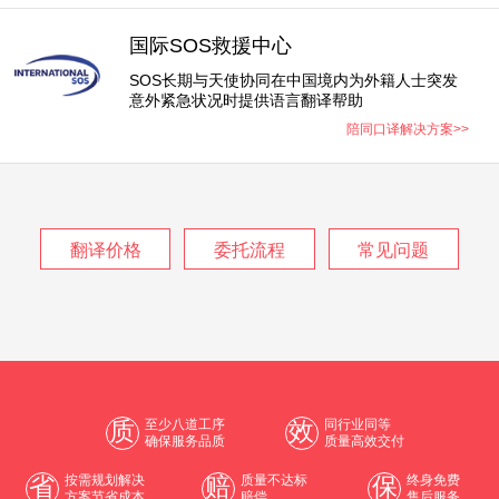
国际SOS救援中心
SOS长期与天使协同在中国境内为外籍人士突发
意外紧急状况时提供语言翻译帮助
陪同口译解决方案>>
翻译价格
委托流程
常见问题
质
至少八道工序
效
同行业同等
确保服务品质
质量高效交付
省
按需规划解决
赔
质量不达标
保
终身免费
方案节省成本
赔偿
售后服务