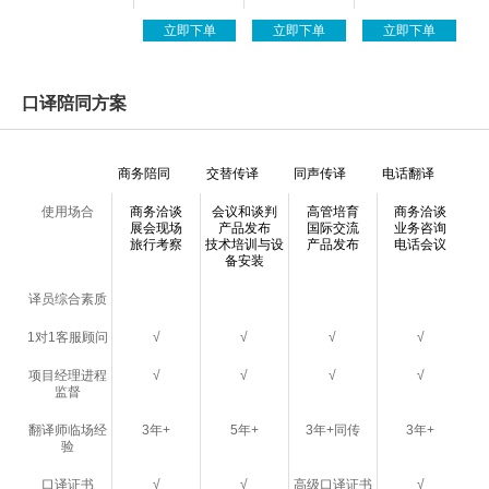
立即下单
立即下单
立即下单
口译陪同方案
商务陪同
交替传译
同声传译
电话翻译
使用场合
商务洽谈
会议和谈判
高管培育
商务洽谈
展会现场
产品发布
国际交流
业务咨询
旅行考察
技术培训与设
产品发布
电话会议
备安装
译员综合素质
1对1客服顾问
√
√
√
√
项目经理进程
√
√
√
√
监督
翻译师临场经
3年+
5年+
3年+同传
3年+
验
口译证书
√
√
高级口译证书
√