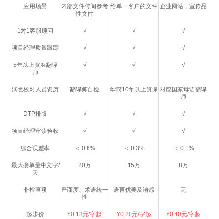
应用场景
内部文件传阅参考
给单一客户的文件
企业网站，宣传品
性文件
1对1客服顾问
√
√
√
项目经理质量跟踪
√
√
√
5年以上资深翻译
√
√
√
师
润色校对人员资历
翻译师自检
华裔10年以上资深
对应国家母语翻译
师
DTP排版
√
√
√
项目经理审读验收
√
√
√
综合误差率
＜ 0.6%
＜ 0.3%
＜ 0.1%
最大接单量中文字/
20万
15万
8万
天
非检查项
严谨度、术语统一
语言优美及语感
无
性
起步价
¥0.13元/字起
¥0.20元/字起
¥0.40元/字起