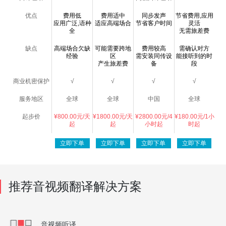
优点
费用低
费用适中
同步发声
节省费用,应用
应用广泛,语种
适应高端场合
节省客户时间
灵活
全
无需旅差费
缺点
高端场合欠缺
可能需要跨地
费用较高
需确认对方
经验
区
需安装同传设
能接听到的时
产生旅差费
备
段
商业机密保护
√
√
√
√
服务地区
全球
全球
中国
全球
起步价
¥800.00元/天
¥1800.00元/天
¥2800.00元/4
¥180.00元/1小
起
起
小时起
时起
立即下单
立即下单
立即下单
立即下单
推荐音视频翻译解决方案
音视频听译