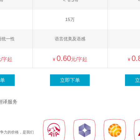
6%
＜ 0.3%
＜
15万
语统一性
语言优美及语感
0.60
0.
/字起
元/字起
¥
¥
单
立即下单
立
翻译服务
争力的价格，是我们