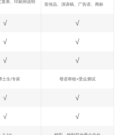
文发表、印刷用说明
宣传品、演讲稿、广告语、商标
√
√
√
√
√
√
博士生/专家
母语审校+受众测试
√
√
√
√