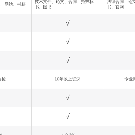
技术文件、论文、合同、招投标
法律合同、论
献、网站、书籍
书、图书
书、官网
√
√
√
自检
10年以上资深
专业
√
√