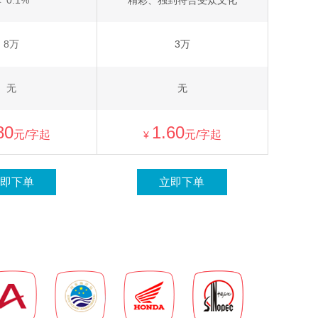
 0.1%
精彩、独到符合受众文化
8万
3万
无
无
80
1.60
元/字起
元/字起
¥
即下单
立即下单