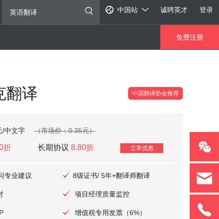
中国站
诚聘英才
登录
免费注册
克翻译
中国翻译协会推荐
元/中文字
（市场价：0.35元）
00折
长期协议
8.80折
立享优惠
问专业建议
8级证书/ 5年+翻译师翻译
对
项目经理质量监控
P
增值税专用发票（6%）