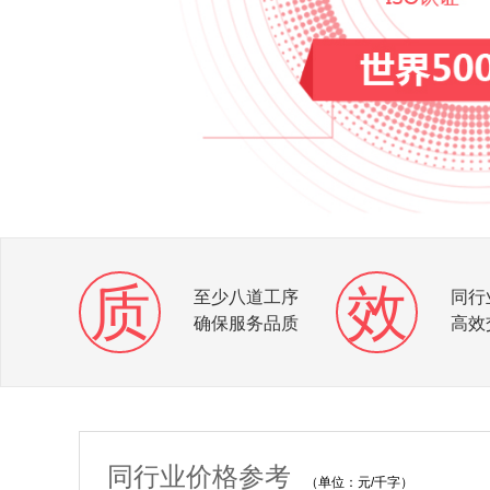
质
效
至少八道工序
同行
确保服务品质
高效
同行业价格参考
（单位：元/千字）