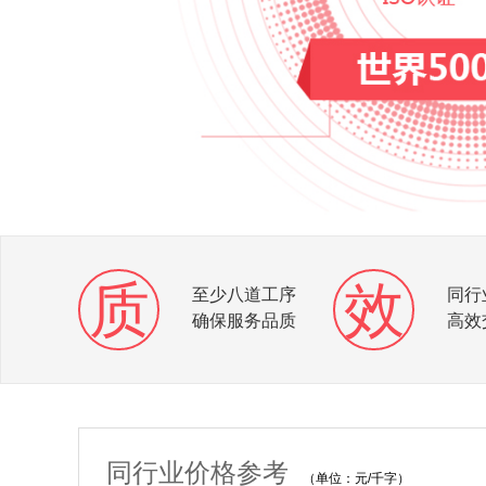
质
效
至少八道工序
同行
确保服务品质
高效
同行业价格参考
（单位：元/千字）