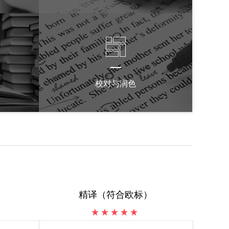
校对与润色
精译（符合欧标）