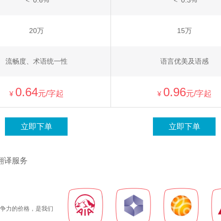
＜ 0.6%
＜ 0.3%
20万
15万
流畅度、术语统一性
语言优美及语感
0.64
0.96
元/字起
元/字起
¥
¥
立即下单
立即下单
翻译服务
争力的价格，是我们