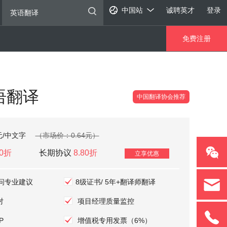
中国站
诚聘英才
登录
免费注册
语翻译
中国翻译协会推荐
元/中文字
（市场价：0.64元）
00折
长期协议
8.80折
立享优惠
问专业建议
8级证书/ 5年+翻译师翻译
对
项目经理质量监控
P
增值税专用发票（6%）