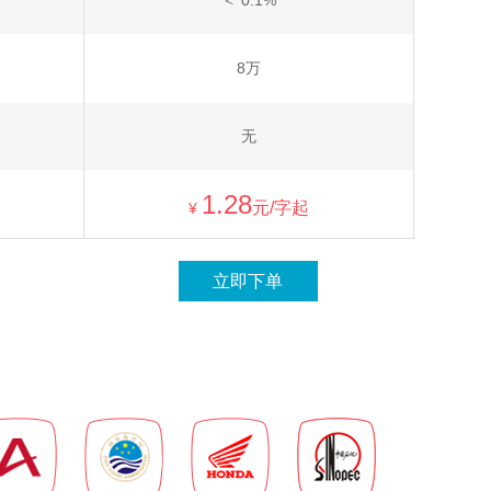
＜ 0.1%
8万
无
1.28
元/字起
¥
立即下单