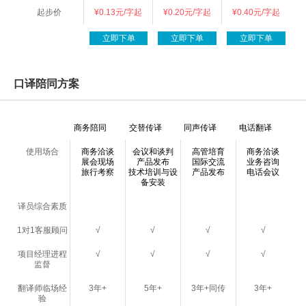
起步价
¥0.13元/字起
¥0.20元/字起
¥0.40元/字起
立即下单
立即下单
立即下单
口译陪同方案
商务陪同
交替传译
同声传译
电话翻译
使用场合
商务洽谈
会议和谈判
高管培育
商务洽谈
展会现场
产品发布
国际交流
业务咨询
旅行考察
技术培训与设
产品发布
电话会议
备安装
译员综合素质
1对1客服顾问
√
√
√
√
项目经理进程
√
√
√
√
监督
翻译师临场经
3年+
5年+
3年+同传
3年+
验