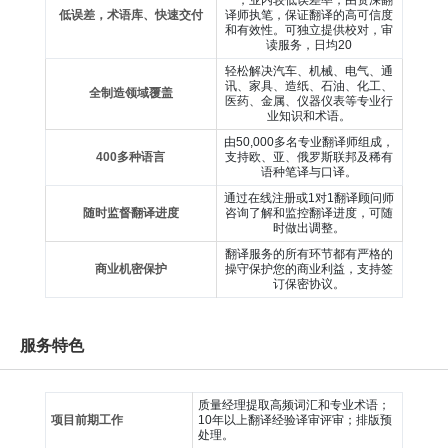
一，业内较低误差率，由资深翻
低误差，术语库、快速交付
译师执笔，保证翻译的高可信度
和有效性。可独立提供校对，审
读服务，日均20
轻松解决汽车、机械、电气、通
讯、家具、造纸、石油、化工、
全制造领域覆盖
医药、金属、仪器仪表等专业行
业知识和术语。
由50,000多名专业翻译师组成，
400多种语言
支持欧、亚、俄罗斯联邦及稀有
语种笔译与口译。
通过在线注册或1对1翻译顾问师
随时监督翻译进度
咨询了解和监控翻译进度，可随
时做出调整。
翻译服务的所有环节都有严格的
商业机密保护
操守保护您的商业利益，支持签
订保密协议。
服务特色
质量经理提取高频词汇和专业术语；
项目前期工作
10年以上翻译经验译审评审；排版预
处理。