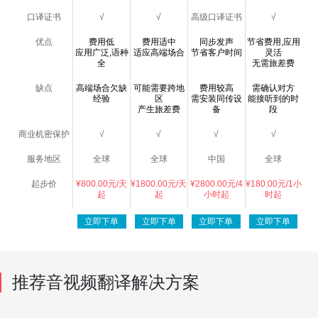
口译证书
√
√
高级口译证书
√
优点
费用低
费用适中
同步发声
节省费用,应用
应用广泛,语种
适应高端场合
节省客户时间
灵活
全
无需旅差费
缺点
高端场合欠缺
可能需要跨地
费用较高
需确认对方
经验
区
需安装同传设
能接听到的时
产生旅差费
备
段
商业机密保护
√
√
√
√
服务地区
全球
全球
中国
全球
起步价
¥800.00元/天
¥1800.00元/天
¥2800.00元/4
¥180.00元/1小
起
起
小时起
时起
立即下单
立即下单
立即下单
立即下单
推荐音视频翻译解决方案