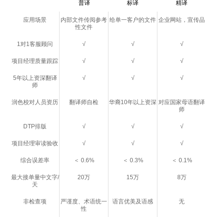
普译
标译
精译
应用场景
内部文件传阅参考
给单一客户的文件
企业网站，宣传品
性文件
1对1客服顾问
√
√
√
项目经理质量跟踪
√
√
√
5年以上资深翻译
√
√
√
师
润色校对人员资历
翻译师自检
华裔10年以上资深
对应国家母语翻译
师
DTP排版
√
√
√
项目经理审读验收
√
√
√
综合误差率
＜ 0.6%
＜ 0.3%
＜ 0.1%
最大接单量中文字/
20万
15万
8万
天
非检查项
严谨度、术语统一
语言优美及语感
无
性