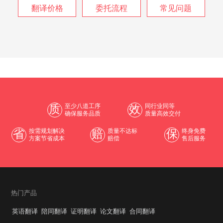
翻译价格
委托流程
常见问题
质
至少八道工序
效
同行业同等
确保服务品质
质量高效交付
省
按需规划解决
赔
质量不达标
保
终身免费
方案节省成本
赔偿
售后服务
热门产品
英语翻译
陪同翻译
证明翻译
论文翻译
合同翻译